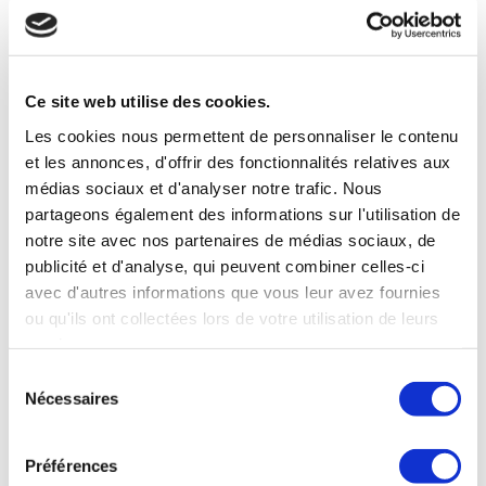
au client
GESTION DES RETOURS
Retours organisés et traités
Ce site web utilise des cookies.
avec fluidité
Les cookies nous permettent de personnaliser le contenu
et les annonces, d'offrir des fonctionnalités relatives aux
médias sociaux et d'analyser notre trafic. Nous
Des solutions
partageons également des informations sur l'utilisation de
d’impression et de
notre site avec nos partenaires de médias sociaux, de
publicité et d'analyse, qui peuvent combiner celles-ci
marketing
avec d'autres informations que vous leur avez fournies
diversifiées
ou qu'ils ont collectées lors de votre utilisation de leurs
services.
Sélection
Malgré la prédominance du
Nécessaires
du
numérique, 94 % des consommateurs
consentement
apprécient toujours les supports
Préférences
marketing imprimés tels que les