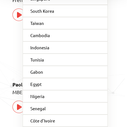
South Korea
Watch now
Taiwan
Cambodia
Indonesia
Tunisia
Gabon
Egypt
Paolo Fiorelli
MBE Worldwide Chairman and CEO
Nigeria
Watch now
Senegal
Côte d’Ivoire