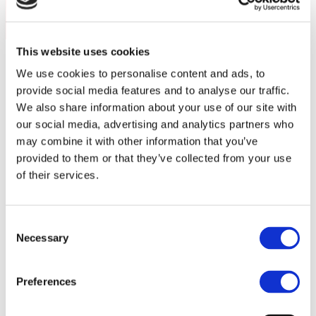
Video görüşmesi ayarlayın
Cyprus
This website uses cookies
Denmark
Daha fazla bilgi mi arıyorsunuz
We use cookies to personalise content and ads, to
Finland
provide social media features and to analyse our traffic.
We also share information about your use of our site with
Sweden
Bize ulaşın
our social media, advertising and analytics partners who
may combine it with other information that you’ve
Iceland
provided to them or that they’ve collected from your use
Netherlands
of their services.
TESTIMONIALS
Georgia
Real Stories of Success
Consent
Azerbaijan
Necessary
Selection
Armenia
Preferences
Latvia