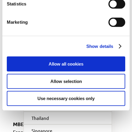
Estonia
Statistics
Hungary
Marketing
Saša Cvetojević
Brasil
Master Franchisee Adriatic Region
Bolivia
Show details
Watch now
China
Allow all cookies
Macao
India
Allow selection
Japan
Use necessary cookies only
Vietnam
Thailand
MBE in Action
Singapore
French Clients Share Their Opinion