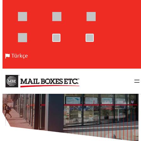
İçeriğe
Türkçe
geç