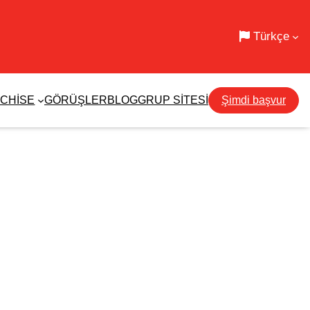
Türkçe
CHISE
GÖRÜŞLER
BLOG
GRUP SITESI
Şimdi başvur