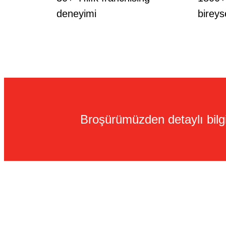
deneyimi
bireys
Broşürümüzden detaylı bilgi