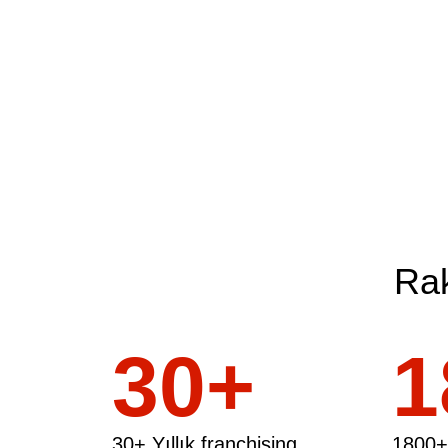
Ra
30
1
30+ Yıllık franchising
1800+