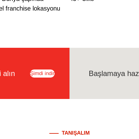
el franchise lokasyonu
 alın
Başlamaya hazı
Şimdi indir
TANIŞALIM