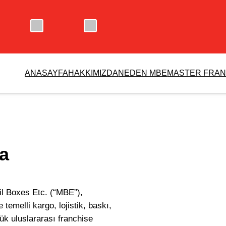
ANASAYFA
HAKKIMIZDA
NEDEN MBE
MASTER FRAN
a
il Boxes Etc. (“MBE”),
temelli kargo, lojistik, baskı,
k uluslararası franchise