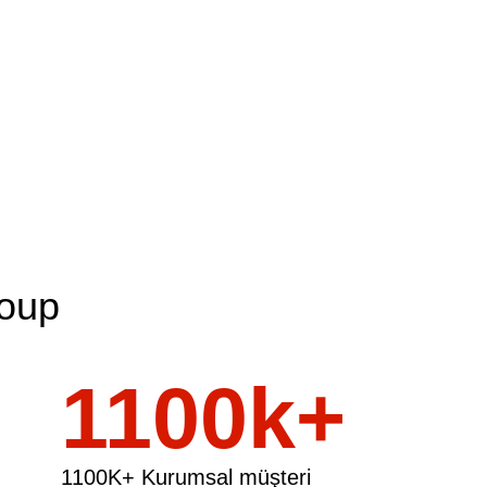
oup
1100
1100K+ Kurumsal müşteri