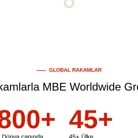
GLOBAL RAKAMLAR
kamlarla MBE Worldwide Gr
800
45
 Dünya çapında
45+ Ülke