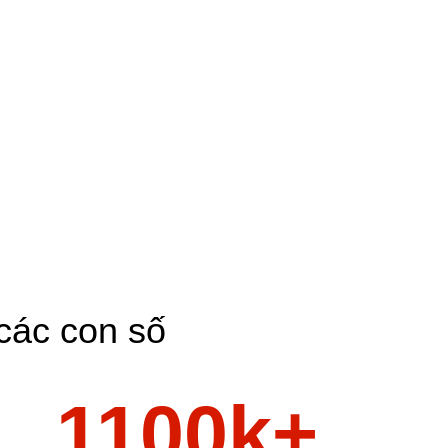
các con số
1100