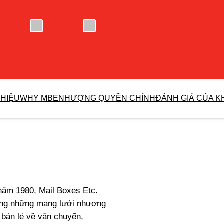
THIỆU
WHY MBE
NHƯỢNG QUYỀN CHÍNH
ĐÁNH GIÁ CỦA 
 năm 1980, Mail Boxes Etc.
rong những mạng lưới nhượng
p bán lẻ về vận chuyển,