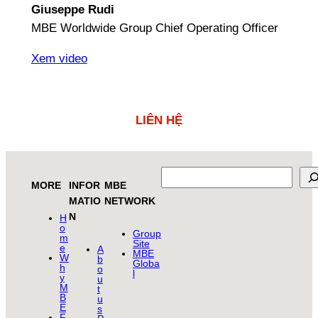
Giuseppe Rudi
MBE Worldwide Group Chief Operating Officer
Xem video
LIÊN HỆ
Search
MORE
INFOR
MBE
MATIO
NETWORK
N
H
o
Group
m
Site
e
A
MBE
W
b
Globa
h
o
l
y
u
M
t
B
u
E
s
F