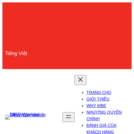
Skip
to
content
Tiếng Việt
TRANG CHỦ
GIỚI THIỆU
WHY MBE
NHƯỢNG QUYỀN
CHÍNH
ĐÁNH GIÁ CỦA
KHÁCH HÀNG