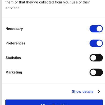
them or that they’ve collected from your use of their
MAIL BOXES ETC. ĐIỂM NỔI BẬT
services.
Phỏng vấn quản lý độc quyền
Consent
Necessary
Selection
Preferences
Statistics
Paolo Fiorelli
Marketing
Chủ tịch và CEO MBE Worldwide
Xem video
Show details