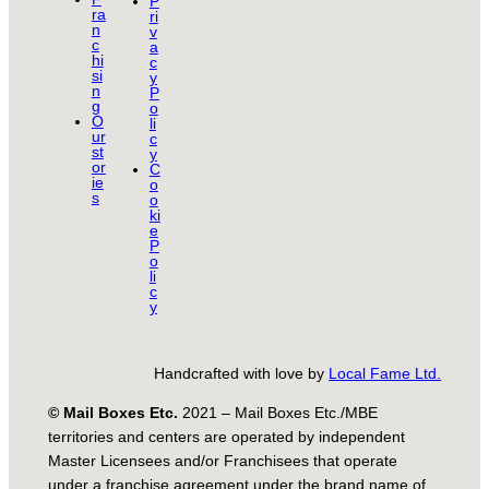
P
ra
ri
n
v
c
a
hi
c
si
y
n
P
g
o
O
li
ur
c
st
y
or
C
ie
o
s
o
ki
e
P
o
li
c
y
Handcrafted with love by
Local Fame Ltd.
© Mail Boxes Etc.
2021 – Mail Boxes Etc./MBE
territories and centers are operated by independent
Master Licensees and/or Franchisees that operate
under a franchise agreement under the brand name of