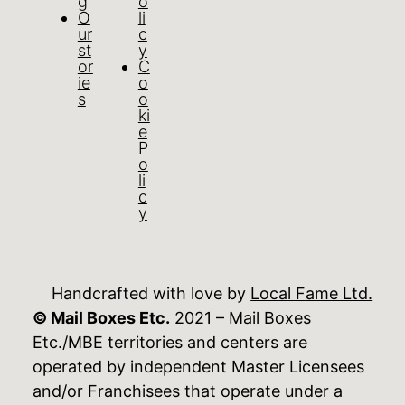
g
o
O
li
ur
c
st
y
or
C
ie
o
s
o
ki
e
P
o
li
c
y
Handcrafted with love by
Local Fame Ltd.
© Mail Boxes Etc.
2021 – Mail Boxes
Etc./MBE territories and centers are
operated by independent Master Licensees
and/or Franchisees that operate under a