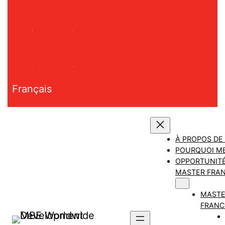
Aller
au
contenu
Français
À PROPOS DE
POURQUOI M
OPPORTUNITÉ
MASTER FRAN
MAST
FRANC