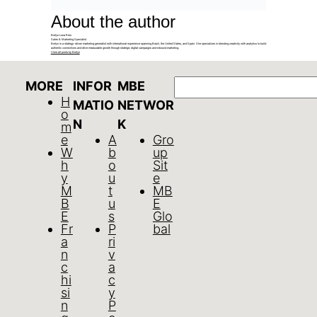
About the author
Evelyn Luna Reis
Sales & Marketing Specialist
Evelyn is a strategy-driven marketing generalist with international experience spanning Brazil, the United States, and Spain. She specializes in blending creativity with analytics to build
authentic connections and drive measurable growth through strategic digital campaigns and inbound marketing.
View all posts by Evelyn
GO
MORE
INFOR
MBE
H
MATIO
NETWOR
o
N
K
m
e
A
Gro
W
b
up
h
o
Sit
y
u
e
M
t
MB
B
u
E
E
s
Glo
Fr
P
bal
a
ri
n
v
c
a
hi
c
si
y
n
P