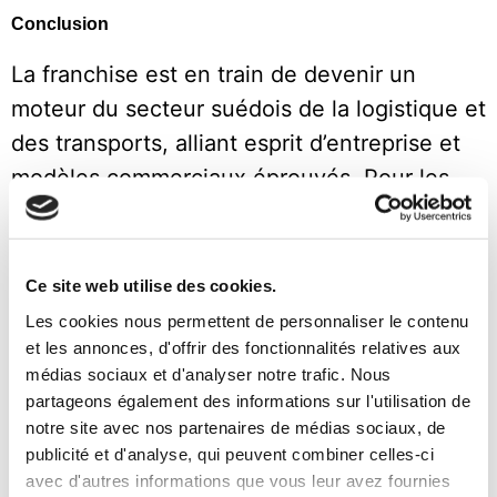
Conclusion
La franchise est en train de devenir un
moteur du secteur suédois de la logistique et
des transports, alliant esprit d’entreprise et
modèles commerciaux éprouvés. Pour les
transitaires et les prestataires logistiques, la
Suède offre un terrain propice au
développement durable de leurs activités
Ce site web utilise des cookies.
grâce à la franchise.
Les cookies nous permettent de personnaliser le contenu
et les annonces, d'offrir des fonctionnalités relatives aux
médias sociaux et d'analyser notre trafic. Nous
partageons également des informations sur l'utilisation de
Lancez-vous dans l’entrepreneuriat
notre site avec nos partenaires de médias sociaux, de
avec MBE
publicité et d'analyse, qui peuvent combiner celles-ci
avec d'autres informations que vous leur avez fournies