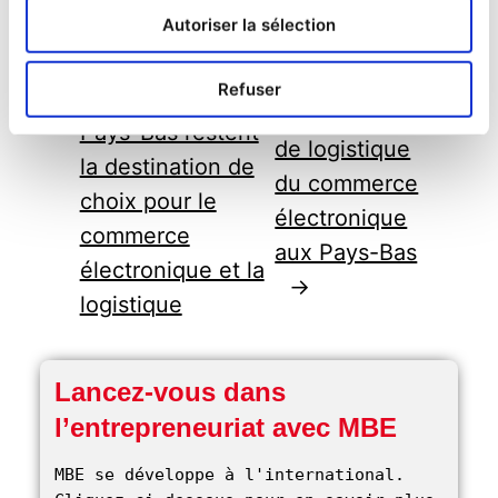
#SwedenLogistics
Autoriser la sélection
←
Previous:
Next:
L’essor
Refuser
Pourquoi les
des centres
Pays-Bas restent
de logistique
la destination de
du commerce
choix pour le
électronique
commerce
aux Pays-Bas
électronique et la
→
logistique
Lancez-vous dans
l’entrepreneuriat avec MBE
MBE se développe à l'international. 