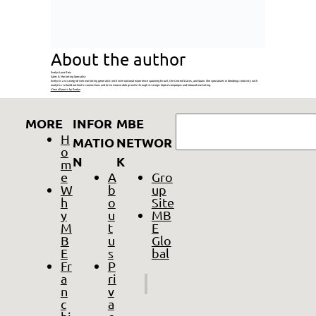
About the author
Evelyn Luna Reis
Sales & Marketing Specialist
Evelyn is a strategy-driven marketing generalist with international experience spanning Brazil, the United States, and Spain. She specializes in blending creativity with
analytics to build authentic connections and drive measurable growth through strategic digital campaigns and inbound marketing.
View all posts by Evelyn
GO
MORE
INFOR
MBE
H
MATIO
NETWOR
o
N
K
m
e
A
Gro
W
b
up
h
o
Site
y
u
MB
M
t
E
B
u
Glo
E
s
bal
Fr
P
a
ri
n
v
c
a