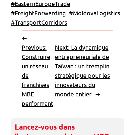
#EasternEuropeTrade
#FreightForwarding
#MoldovaLogistics
#TransportCorridors
←
Previous:
Next:
La dynamique
Construire
entrepreneuriale de
un réseau
Taïwan : un tremplin
de
stratégique pour les
franchises
innovateurs du
MBE
monde entier
→
performant
Lancez-vous dans