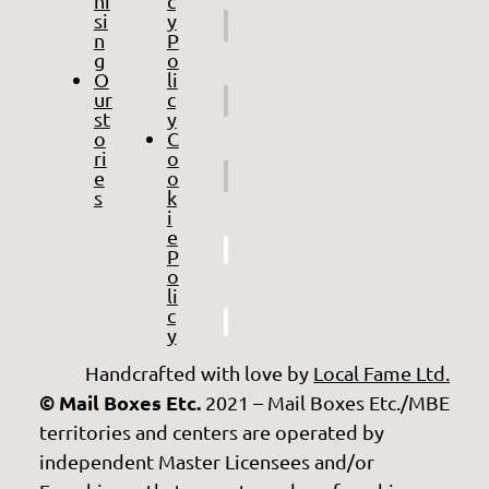
hi
c
si
y
n
P
g
o
O
li
ur
c
st
y
o
C
ri
o
e
o
s
k
i
e
P
o
li
c
y
Handcrafted with love by
Local Fame Ltd.
© Mail Boxes Etc.
2021 – Mail Boxes Etc./MBE
territories and centers are operated by
independent Master Licensees and/or