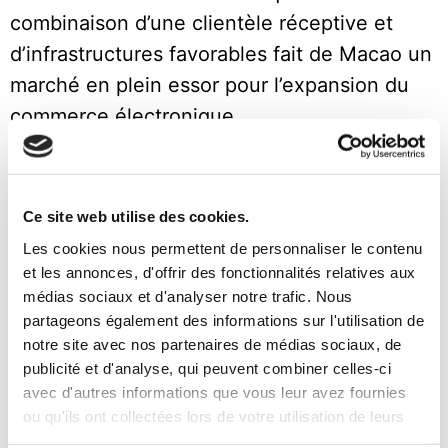
combinaison d’une clientèle réceptive et
d’infrastructures favorables fait de Macao un
marché en plein essor pour l’expansion du
commerce électronique.
Conclusion
Les entrepreneurs qui souhaitent tirer parti
Ce site web utilise des cookies.
du potentiel du commerce électronique à
Les cookies nous permettent de personnaliser le contenu
et les annonces, d'offrir des fonctionnalités relatives aux
Macao devraient envisager de s’associer à
médias sociaux et d'analyser notre trafic. Nous
des prestataires expérimentés dans les
partageons également des informations sur l'utilisation de
domaines de la logistique et de
notre site avec nos partenaires de médias sociaux, de
publicité et d'analyse, qui peuvent combiner celles-ci
l’accompagnement des entreprises. Mail
avec d'autres informations que vous leur avez fournies
Boxes Etc. propose un modèle commercial
ou qu'ils ont collectées lors de votre utilisation de leurs
complet qui englobe les opérations de
services.