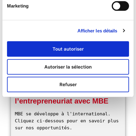
du commerce
←
Previous:
Marketing
électronique en
L’essor de
Asie du Sud-
l’entrepreneuriat
Est : une région
Afficher les détails
en Asie du Sud-
qui façonne
Est : une région
l’avenir du
Tout autoriser
en plein essor
commerce en
ligne
→
Autoriser la sélection
Refuser
Lancez-vous dans
l’entrepreneuriat avec MBE
MBE se développe à l'international. 
Cliquez ci-dessous pour en savoir plus 
sur nos opportunités. 