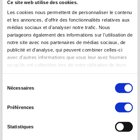
Ce site web utilise des cookies.
les infrastructures et à une intégration
Les cookies nous permettent de personnaliser le contenu
régionale croissante, Macao s’impose
et les annonces, d'offrir des fonctionnalités relatives aux
comme un pôle logistique en plein essor en
médias sociaux et d'analyser notre trafic. Nous
Asie. Son emplacement géographique
partageons également des informations sur l'utilisation de
notre site avec nos partenaires de médias sociaux, de
avantageux, ses installations modernes et le
publicité et d'analyse, qui peuvent combiner celles-ci
soutien des pouvoirs publics en font une
avec d'autres informations que vous leur avez fournies
base de choix pour les entreprises qui
ou qu'ils ont collectées lors de votre utilisation de leurs
services.
souhaitent développer leurs activités
Sélection
logistiques.
Nécessaires
du
consentement
#GreaterBayArea
#Infrastructure
Préférences
ecommerce
logistique
Macao
Statistiques
Next:
L’essor