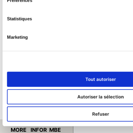
l’Europe
Préférences
d’Europe
→
centrale
Statistiques
Lancez-vous dans
Marketing
l’entrepreneuriat avec MBE
MBE se développe à l'international. 
Cliquez ci-dessous pour en savoir plus 
sur nos opportunités. 
Tout autoriser
Contactez-nous !
Autoriser la sélection
About the author
Refuser
MBE Development Team
View all posts by
GO
MORE
INFOR
MBE