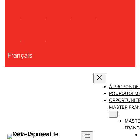
Aller
au
contenu
Français
À PROPOS DE
POURQUOI M
OPPORTUNITÉ
MASTER FRAN
MAST
FRANC