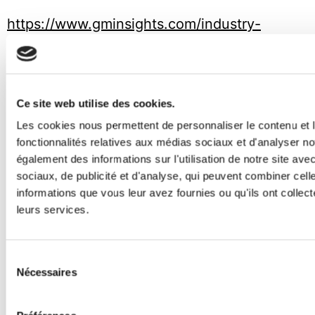
https://www.gminsights.com/industry-
analysis/reverse-logistics-market
MDPI (2026) : « La logistique inverse dans
les PME : une étude utilisant une approche
Ce site web utilise des cookies.
mixte ». https://www.mdpi.com/2071-
Les cookies nous permettent de personnaliser le contenu et l
fonctionnalités relatives aux médias sociaux et d'analyser no
1050/17/16/7361
également des informations sur l'utilisation de notre site av
sociaux, de publicité et d'analyse, qui peuvent combiner cell
informations que vous leur avez fournies ou qu'ils ont collecté
←
Previous:
leurs services.
Next:
Pourquoi
La République
la Suède est l’un
tchèque est le
Sélection
des marchés de
moteur
Nécessaires
du
la franchise les
logistique de
consentement
plus attractifs