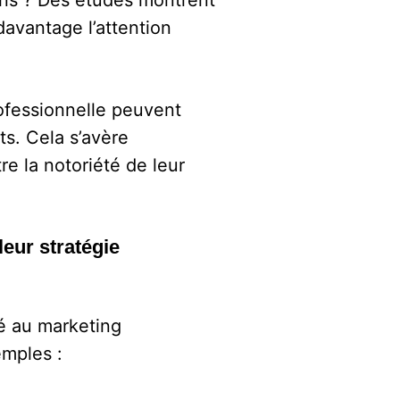
ains ? Des études montrent
avantage l’attention
ofessionnelle peuvent
ts. Cela s’avère
re la notoriété de leur
leur stratégie
é au marketing
emples :