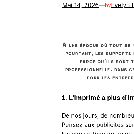
Mai 14, 2026
—
Evelyn 
by
à une époque où tout se numérise, on pourrait penser que le marketing imprimé n’a plus sa place.
pourtant, les supports 
parce qu’ils sont 
professionnelle. dans c
pour les entrepr
1. L’imprimé a plus d’
De nos jours, de nombreus
Pensez aux publicités su