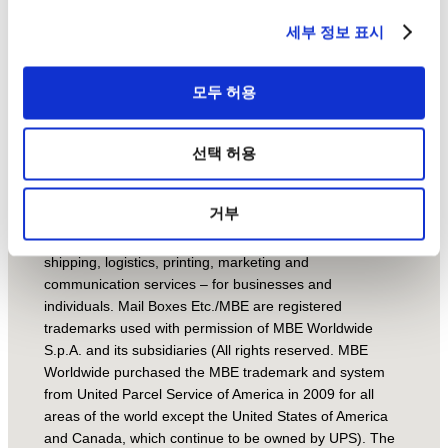
세부 정보 표시
Search
모두 허용
Handcrafted with love by
Local Fame Ltd.
© Mail Boxes Etc.
2021 – Mail Boxes Etc./MBE
선택 허용
territories and centers are operated by independent
Master Licensees and/or Franchisees that operate
under a franchise agreement under the brand name of
거부
Mail Boxes Etc./MBE. Through the franchise network,
Mail Boxes Etc./MBE provide support services – mainly
shipping, logistics, printing, marketing and
communication services – for businesses and
individuals. Mail Boxes Etc./MBE are registered
trademarks used with permission of MBE Worldwide
S.p.A. and its subsidiaries (All rights reserved. MBE
Worldwide purchased the MBE trademark and system
from United Parcel Service of America in 2009 for all
areas of the world except the United States of America
and Canada, which continue to be owned by UPS). The