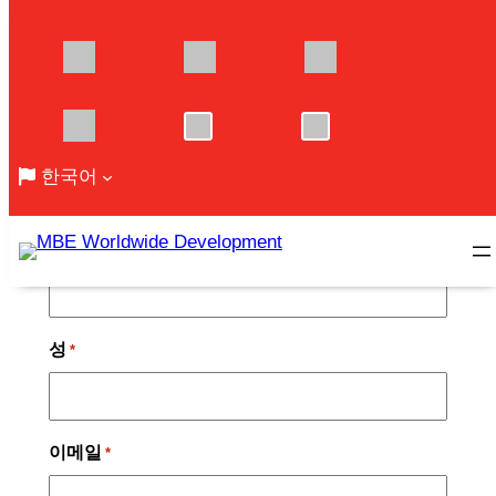
한국어
콘
"
" indicates required fields
*
텐
츠
이름
*
로
바
로
성
가
*
기
이메일
*