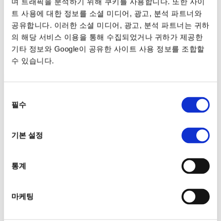
며 트래픽을 분석하기 위해 쿠키를 사용합니다. 또한 사이
더 자세한 정보는 상기 개인 정보 보호 고지서의 3, lit. c.
트 사용에 대한 정보를 소셜 미디어, 광고, 분석 파트너와
항에 언급되어 있습니다.
공유합니다. 이러한 소셜 미디어, 광고, 분석 파트너는 귀하
의 해당 서비스 이용을 통해 수집되었거나 귀하가 제공한
CAPTCHA
기타 정보와 Google이 공유한 사이트 사용 정보를 조합할
수 있습니다.
동
MORE
INFORMATION
필수
의
Home
About us
선
Why MBE
Privacy Policy
Franchising
Cookie Policy
택
Our stories
기본 설정
MBE NETWORK
통계
Group Site
MBE Global
마케팅