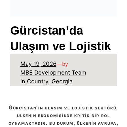
Gürcistan’da
Ulaşım ve Lojistik
May 19, 2026
—
by
MBE Development Team
in
Country
, 
Georgia
gürcistan’ın ulaşım ve lojistik sektörü,
ülkenin ekonomisinde kritik bir rol
oynamaktadır. bu durum, ülkenin avrupa,