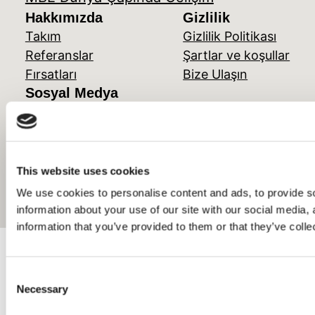
Hakkımızda
Gizlilik
Takım
Gizlilik Politikası
Referanslar
Şartlar ve koşullar
Fırsatları
Bize Ulaşın
Sosyal Medya
Facebook
Instagram
Twitter/X
This website uses cookies
Designed with
WordPress
We use cookies to personalise content and ads, to provide so
information about your use of our site with our social media,
information that you’ve provided to them or that they’ve colle
Consent
Necessary
Selection