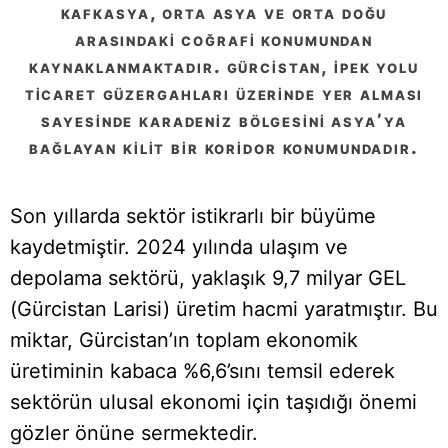
kafkasya, orta asya ve orta doğu
arasındaki coğrafi konumundan
kaynaklanmaktadır. gürcistan, i̇pek yolu
ticaret güzergahları üzerinde yer alması
sayesinde karadeniz bölgesini asya’ya
bağlayan kilit bir koridor konumundadır.
Son yıllarda sektör istikrarlı bir büyüme
kaydetmiştir. 2024 yılında ulaşım ve
depolama sektörü, yaklaşık 9,7 milyar GEL
(Gürcistan Larisi) üretim hacmi yaratmıştır. Bu
miktar, Gürcistan’ın toplam ekonomik
üretiminin kabaca %6,6’sını temsil ederek
sektörün ulusal ekonomi için taşıdığı önemi
gözler önüne sermektedir.