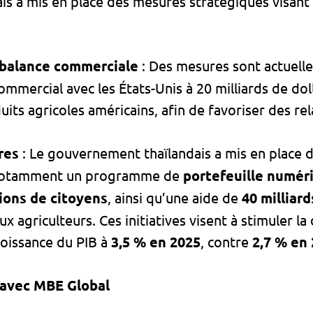
s a mis en place des mesures stratégiques visant à
 balance commerciale
: Des mesures sont actuel
mmercial avec les États-Unis à 20 milliards de dol
its agricoles américains, afin de favoriser des re
res
: Le gouvernement thaïlandais a mis en place 
 notamment un programme de
portefeuille numér
lions de citoyens
, ainsi qu’une aide de
40 milliar
x agriculteurs. Ces initiatives visent à stimuler l
roissance du PIB à
3,5 % en 2025
, contre
2,7 % en 
 avec MBE Global