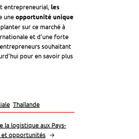
t entrepreneurial,
les
se une
opportunité unique
planter sur ce marché à
rnationale et d’une forte
s entrepreneurs souhaitant
urd’hui pour en savoir plus
iale
Thaïlande
e la logistique aux Pays-
 et opportunités
→