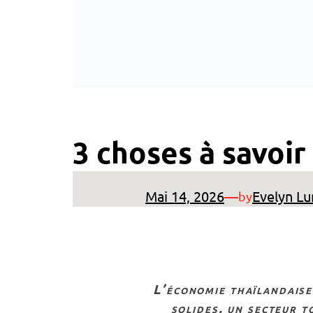
3 choses à savoir
Mai 14, 2026
—
Evelyn Lu
by
l’économie thaïlandaise suit une trajectoire ascendante régulière, portée par des exportations
solides, un secteur t