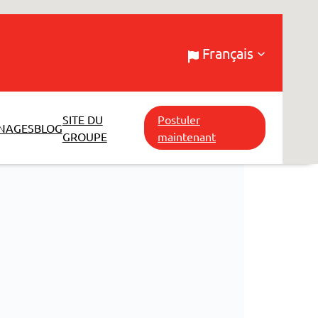
Français
SITE DU
Postuler
NAGES
BLOG
GROUPE
maintenant