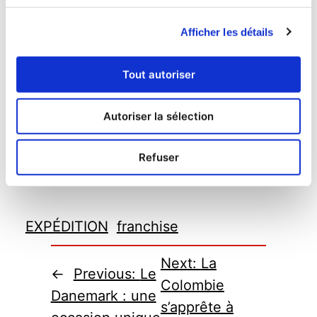
et expédition », vous pouvez développer
Afficher les détails
votre centre Mail Boxes Etc. et étendre
votre modèle commercial avec nous.
Si
Tout autoriser
vous souhaitez vous développer, offrir un
excellent service client et bénéficier d’un
Autoriser la sélection
modèle commercial éprouvé, la franchise
MBE est faite pour vous.
Refuser
EXPÉDITION
franchise
Next:
La
←
Previous:
Le
Colombie
Danemark : une
s’apprête à