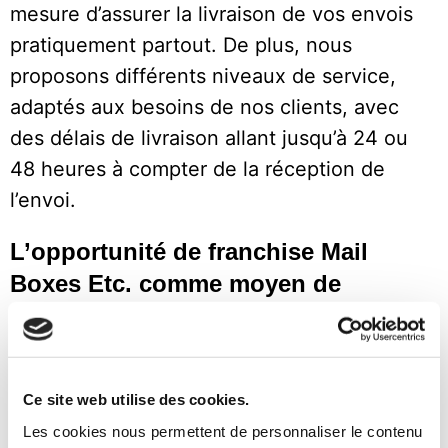
mesure d’assurer la livraison de vos envois
pratiquement partout. De plus, nous
proposons différents niveaux de service,
adaptés aux besoins de nos clients, avec
des délais de livraison allant jusqu’à 24 ou
48 heures à compter de la réception de
l’envoi.
L’opportunité de franchise Mail
Boxes Etc. comme moyen de
développer son activité.
Le marché économique connaît une
évolution accélérée due au commerce
Ce site web utilise des cookies.
électronique et à la demande croissante de
Les cookies nous permettent de personnaliser le contenu