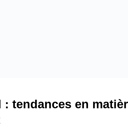
: tendances en matiè
t