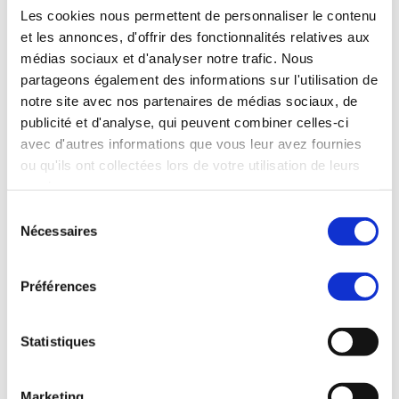
Les cookies nous permettent de personnaliser le contenu
cas de ralentissement économique, vous
et les annonces, d'offrir des fonctionnalités relatives aux
fournit des pratiques commerciales qui vous
médias sociaux et d'analyser notre trafic. Nous
permettront de rester performant. La
partageons également des informations sur l'utilisation de
notre site avec nos partenaires de médias sociaux, de
franchise est un secteur en pleine expansion
publicité et d'analyse, qui peuvent combiner celles-ci
qui met en relation de grandes entreprises
avec d'autres informations que vous leur avez fournies
avec des personnes souhaitant lancer une
ou qu'ils ont collectées lors de votre utilisation de leurs
activité rentable sans partir de zéro. Elle
services.
offre aux gens la possibilité de reprendre
Sélection
Nécessaires
du
leur vie en main, avec la certitude qu’un
consentement
avenir meilleur les attend.
Préférences
Statistiques
franchise
logistique
Marketing