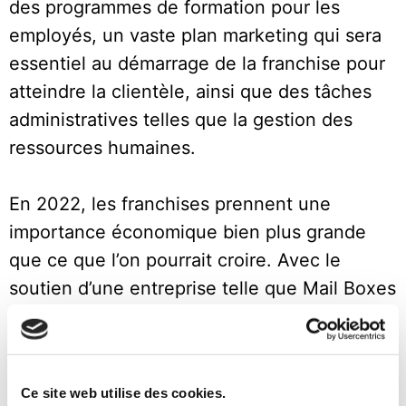
des programmes de formation pour les
employés, un vaste plan marketing qui sera
essentiel au démarrage de la franchise pour
atteindre la clientèle, ainsi que des tâches
administratives telles que la gestion des
ressources humaines.
En 2022, les franchises prennent une
importance économique bien plus grande
que ce que l’on pourrait croire. Avec le
soutien d’une entreprise telle que Mail Boxes
Etc., vous pouvez travailler à votre compte
tout en bénéficiant d’un partenaire. Cela
apporte un soutien supplémentaire à votre
Ce site web utilise des cookies.
entreprise pour vous aider à prospérer et, en