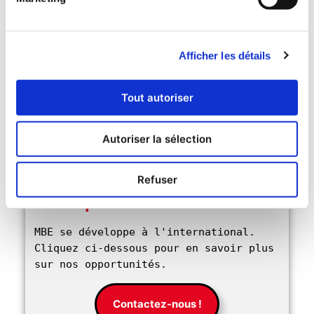
←
Previous:
Next:
Amérique
Mail Boxes
du Sud :
Afficher les détails
Etc. et la
tendances en
logistique du
matière
Tout autoriser
commerce
d’entrepreneuriat
électronique
→
Autoriser la sélection
Lancez-vous dans
Refuser
l’entrepreneuriat avec MBE
MBE se développe à l'international. 
Cliquez ci-dessous pour en savoir plus 
sur nos opportunités. 
Contactez-nous !