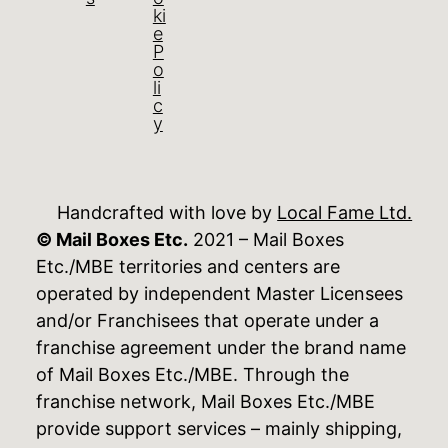
ki
e
P
o
li
c
y
Handcrafted with love by
Local Fame Ltd.
© Mail Boxes Etc.
2021 – Mail Boxes
Etc./MBE territories and centers are
operated by independent Master Licensees
and/or Franchisees that operate under a
franchise agreement under the brand name
of Mail Boxes Etc./MBE. Through the
franchise network, Mail Boxes Etc./MBE
provide support services – mainly shipping,