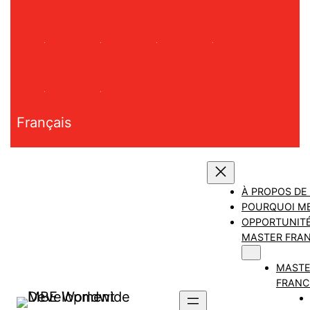
Aller
au
contenu
Français
À PROPOS DE
POURQUOI M
OPPORTUNITÉ
MASTER FRAN
MAST
FRANC