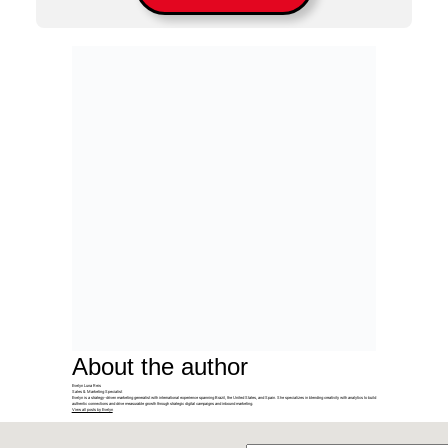
About the author
Evelyn Luna Reis
Sales & Marketing Specialist
Evelyn is a strategy-driven marketing generalist with international experience spanning Brazil, the United States, and Spain. She specializes in blending creativity with analytics to build
authentic connections and drive measurable growth through strategic digital campaigns and inbound marketing.
View all posts by Evelyn