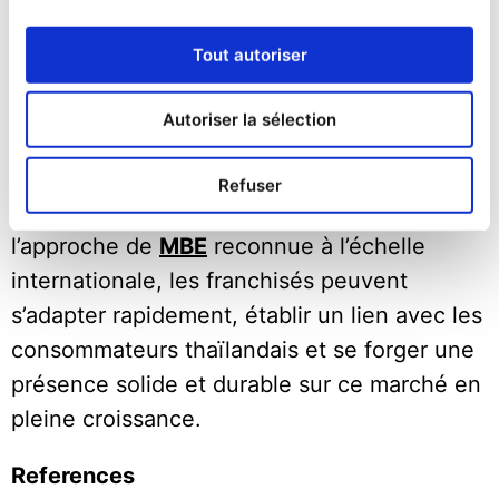
consommateurs peut faire toute la
différence. La réussite dans ce pays repose
Tout autoriser
sur une connaissance approfondie des
attentes des clients, qu’il s’agisse des goûts
Autoriser la sélection
locaux, des attentes culturelles, de la
commodité ou des normes de service. En
Refuser
suivant un modèle éprouvé, tel que
l’approche de
MBE
reconnue à l’échelle
internationale, les franchisés peuvent
s’adapter rapidement, établir un lien avec les
consommateurs thaïlandais et se forger une
présence solide et durable sur ce marché en
pleine croissance.
References