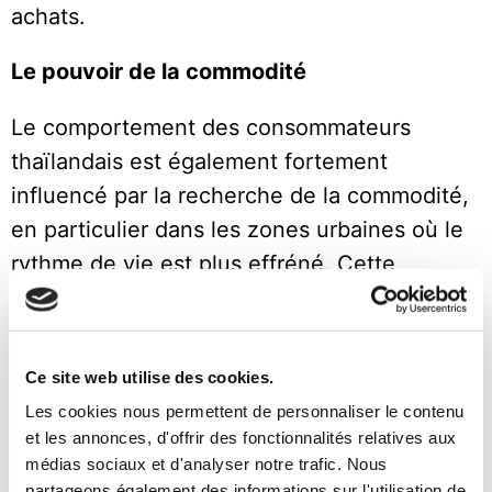
achats.
Le pouvoir de la commodité
Le comportement des consommateurs
thaïlandais est également fortement
influencé par la recherche de la commodité,
en particulier dans les zones urbaines où le
rythme de vie est plus effréné. Cette
tendance a entraîné une demande
croissante pour des solutions permettant de
gagner du temps, telles que les plats
Ce site web utilise des cookies.
préparés, les services de livraison en ligne et
Les cookies nous permettent de personnaliser le contenu
les supérettes, pour n’en citer que quelques-
et les annonces, d'offrir des fonctionnalités relatives aux
médias sociaux et d'analyser notre trafic. Nous
unes. Dans une
enquête menée par le
partageons également des informations sur l'utilisation de