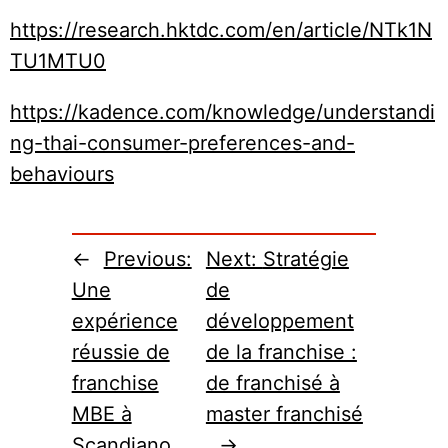
https://research.hktdc.com/en/article/NTk1N
TU1MTU0
https://kadence.com/knowledge/understandi
ng-thai-consumer-preferences-and-
behaviours
←
Previous:
Next:
Stratégie
Une
de
expérience
développement
réussie de
de la franchise :
franchise
de franchisé à
MBE à
master franchisé
Scandiano
→