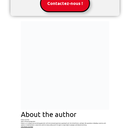
Contactez-nous !
About the author
Evelyn Luna Reis
Sales & Marketing Specialist
Evelyn is a strategy-driven marketing generalist with international experience spanning Brazil, the United States, and Spain. She specializes in blending creativity with
analytics to build authentic connections and drive measurable growth through strategic digital campaigns and inbound marketing.
View all posts by Evelyn