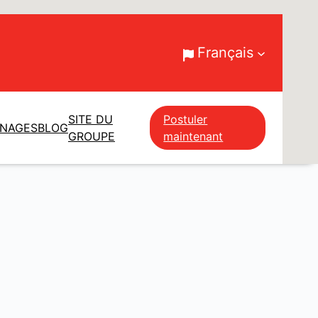
Français
SITE DU
Postuler
GNAGES
BLOG
GROUPE
maintenant