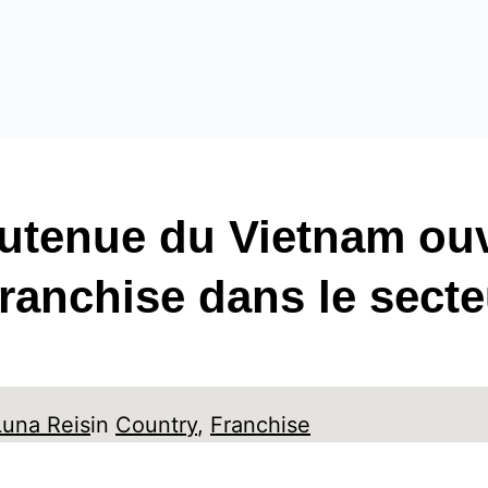
outenue du Vietnam ou
franchise dans le secte
Luna Reis
in
Country
, 
Franchise