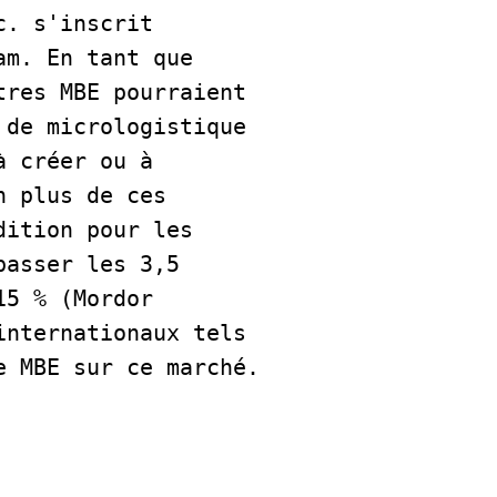
. s'inscrit 
m. En tant que 
res MBE pourraient 
de micrologistique 
 créer ou à 
 plus de ces 
ition pour les 
asser les 3,5 
5 % (Mordor 
nternationaux tels 
qu'UPS et FedEx renforceraient l'avantage concurrentiel de MBE sur ce marché.   