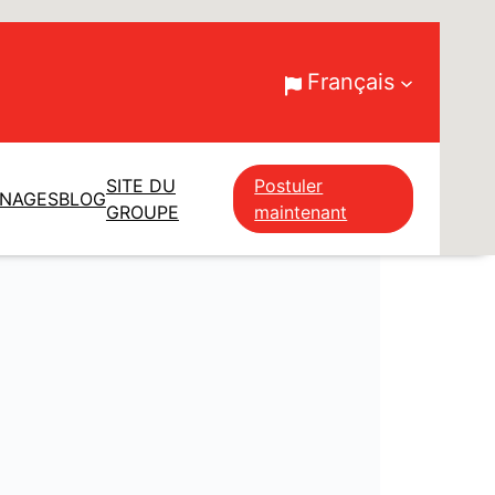
Français
SITE DU
Postuler
GNAGES
BLOG
GROUPE
maintenant