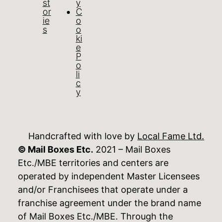
st
y
or
C
ie
o
s
o
ki
e
P
o
li
c
y
Handcrafted with love by
Local Fame Ltd.
© Mail Boxes Etc.
2021 – Mail Boxes
Etc./MBE territories and centers are
operated by independent Master Licensees
and/or Franchisees that operate under a
franchise agreement under the brand name
of Mail Boxes Etc./MBE. Through the