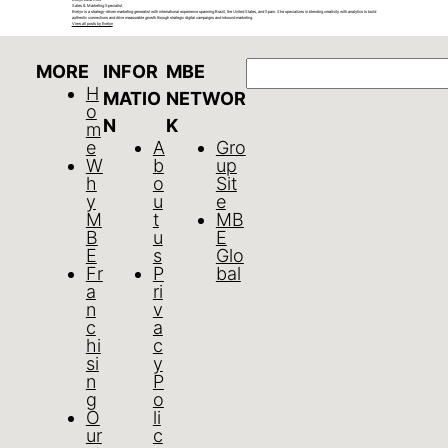
Sales & Marketing Specialist
Evelyn is a strategy-driven marketing generalist with international experience spanning Brazil, the United States, and Spain. She specializes in blending creativity with analytics to build
authentic connections and drive measurable growth through strategic digital campaigns and inbound marketing.
View all posts by Evelyn
GO
MORE
INFOR
MBE
H
MATIO
NETWOR
o
N
K
m
e
A
Gro
W
b
up
h
o
Sit
y
u
e
M
t
MB
B
u
E
E
s
Glo
Fr
P
bal
a
ri
n
v
c
a
hi
c
si
y
n
P
g
o
O
li
ur
c