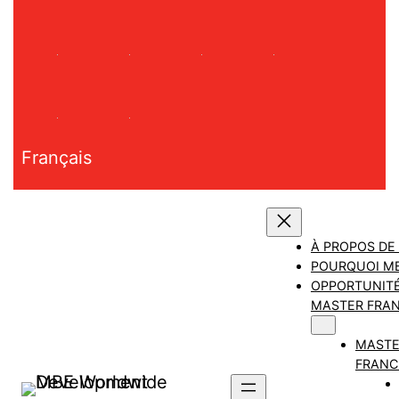
Aller
au
contenu
Français
À PROPOS DE
POURQUOI M
OPPORTUNITÉ
MASTER FRAN
MAST
FRANC