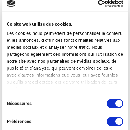
Le secteur de la franchise au Qatar a atteint
une certaine maturité, principalement sous
Ce site web utilise des cookies.
l’impulsion des marques du secteur de
Les cookies nous permettent de personnaliser le contenu
l’alimentation et des boissons, mais les
et les annonces, d'offrir des fonctionnalités relatives aux
secteurs des services sont également en plein
médias sociaux et d'analyser notre trafic. Nous
partageons également des informations sur l'utilisation de
essor. Parmi les facteurs favorables à la
notre site avec nos partenaires de médias sociaux, de
franchise au Qatar, on peut citer le niveau élevé
publicité et d'analyse, qui peuvent combiner celles-ci
du revenu disponible, un accès aisé au capital et
avec d'autres informations que vous leur avez fournies
ou qu'ils ont collectées lors de votre utilisation de leurs
une bonne connaissance des marques
services.
internationales.
Sélection
Nécessaires
du
Les PME représentent environ
90 % de
consentement
l’ensemble des entreprises
enregistrées au
Préférences
Qatar, et parallèlement à la simplification des