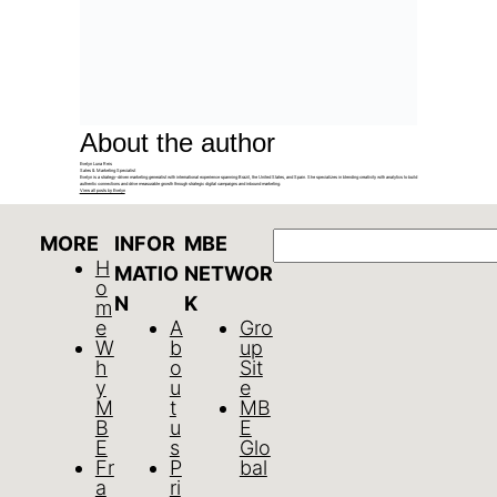
About the author
Evelyn Luna Reis
Sales & Marketing Specialist
Evelyn is a strategy-driven marketing generalist with international experience spanning Brazil, the United States, and Spain. She specializes in blending creativity with analytics to build
authentic connections and drive measurable growth through strategic digital campaigns and inbound marketing.
View all posts by Evelyn
GO
MORE
INFOR
MBE
H
MATIO
NETWOR
o
N
K
m
e
A
Gro
W
b
up
h
o
Sit
y
u
e
M
t
MB
B
u
E
E
s
Glo
Fr
P
bal
a
ri