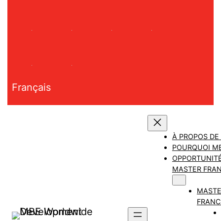
Aller
au
contenu
Français
À PROPOS DE
POURQUOI M
OPPORTUNITÉ
MASTER FRAN
MAST
FRANC