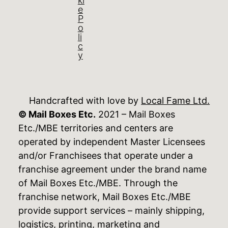
ki
e
P
o
li
c
y
Handcrafted with love by
Local Fame Ltd.
© Mail Boxes Etc.
2021 – Mail Boxes
Etc./MBE territories and centers are
operated by independent Master Licensees
and/or Franchisees that operate under a
franchise agreement under the brand name
of Mail Boxes Etc./MBE. Through the
franchise network, Mail Boxes Etc./MBE
provide support services – mainly shipping,
logistics, printing, marketing and