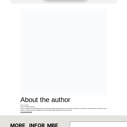
About the author
Evelyn Luna Reis
Sales & Marketing Specialist
Evelyn is a strategy-driven marketing generalist with international experience spanning Brazil, the United States, and Spain. She specializes in blending creativity with analytics to build
authentic connections and drive measurable growth through strategic digital campaigns and inbound marketing.
View all posts by Evelyn
GO
MORE
INFOR
MBE