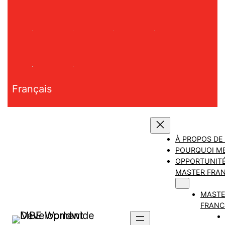
Aller
au
contenu
Français
À PROPOS DE
POURQUOI M
OPPORTUNITÉ
MASTER FRAN
MAST
FRANC