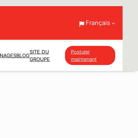
Français
SITE DU
Postuler
GNAGES
BLOG
GROUPE
maintenant