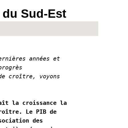
e du Sud-Est
rnières années et 
rogrès 
e croître, voyons 
ît la croissance la 
oître. Le PIB de 
ociation des 