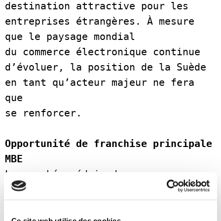
destination attractive pour les 
entreprises étrangères. À mesure 
que le paysage mondial
du commerce électronique continue 
d’évoluer, la position de la Suède 
en tant qu’acteur majeur ne fera 
que
se renforcer.  
Opportunité de franchise principale 
MBE
Le marché suédois du commerce 
électronique est promis à une 
croissance et à une expansion 
continues. Grâce à son économie 
Ce site web utilise des cookies.