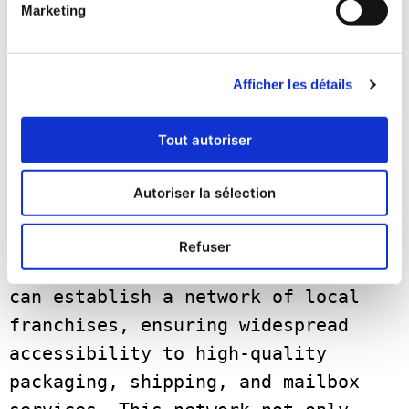
Marketing
évolution.   
The MBE Master Franchise can 
Afficher les détails
significantly contribute to 
Sweden’s economy by serving as a 
Tout autoriser
crucial logistics and support hub. 
As eCommerce grows, the demand for 
Autoriser la sélection
efficient, reliable shipping, and 
fulfillment
Refuser
services surges. A master franchise 
can establish a network of local 
franchises, ensuring widespread
accessibility to high-quality 
packaging, shipping, and mailbox 