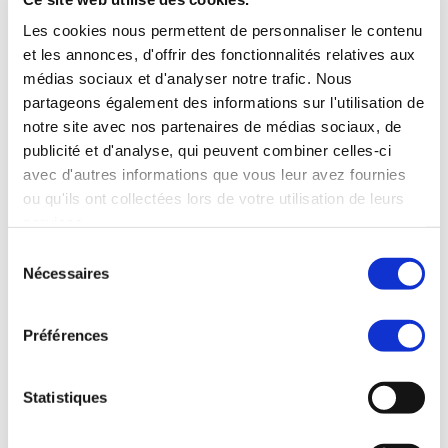
solide,
Les cookies nous permettent de personnaliser le contenu
et les annonces, d'offrir des fonctionnalités relatives aux
à son taux élevé de pénétration 
médias sociaux et d'analyser notre trafic. Nous
d’Internet et à un environnement 
partageons également des informations sur l'utilisation de
commercial favorable, le pays est
notre site avec nos partenaires de médias sociaux, de
bien placé pour conserver son rôle 
publicité et d'analyse, qui peuvent combiner celles-ci
avec d'autres informations que vous leur avez fournies
d’acteur majeur sur la scène 
ou qu'ils ont collectées lors de votre utilisation de leurs
mondiale du commerce électronique. 
services.
Alors que le
Sélection
Nécessaires
pays poursuit sa croissance, il est 
du
consentement
essentiel que les entreprises et 
Préférences
les entrepreneurs s’adaptent et 
innovent,
Statistiques
en tirant parti des opportunités 
offertes par ce secteur en pleine 