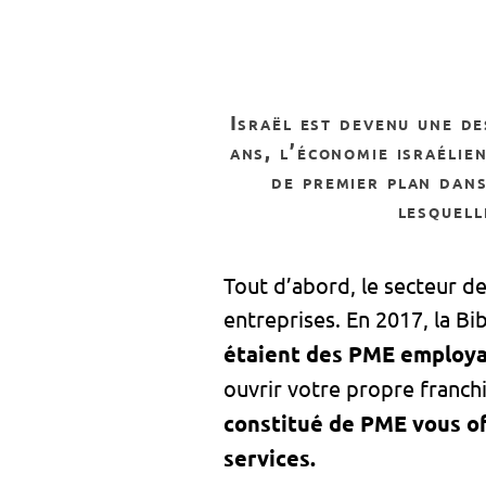
israël est devenu une destination prisée tant par les familles que par les entreprises. au fil des
ans,
l’économie israélie
de premier plan dans
lesquell
Tout d’abord, le secteur d
entreprises. En 2017, la B
étaient des PME employan
ouvrir votre propre franch
constitué de PME vous of
services.