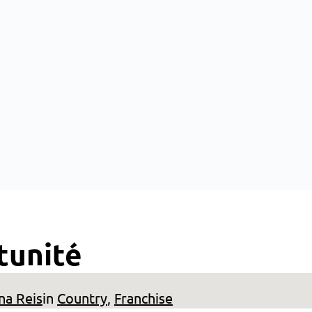
tunité
na Reis
in
Country
, 
Franchise