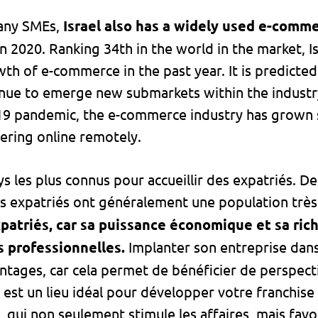
many SMEs,
Israel also has a widely used e-comm
in 2020. Ranking 34th in the world in the market, 
h of e-commerce in the past year. It is predicted t
nue to emerge new submarkets within the industry,
9 pandemic, the e-commerce industry has grown si
ering online remotely.
ays les plus connus pour accueillir des expatriés. De 
 expatriés ont généralement une population très 
patriés, car sa puissance économique et sa ric
 professionnelles.
Implanter son entreprise dans
ages, car cela permet de bénéficier de perspectiv
aël est un lieu idéal pour développer votre franchis
s, qui non seulement stimule les affaires, mais fa