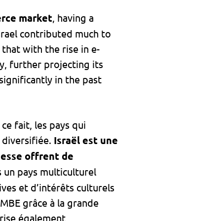
erce market
, having a
Israel contributed much to
hat with the rise in e-
 further projecting its
gnificantly in the past
ce fait, les pays qui
diversifiée.
Israël est une
hesse offrent de
 un pays multiculturel
es et d’intérêts culturels
e MBE grâce à la grande
vorise également