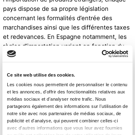
pays dispose de sa propre législation
concernant les formalités d’entrée des
marchandises ainsi que les différentes taxes
et redevances. En Espagne notamment, les
règles d’importation varient en fonction du
type de produit et de son origine (au sein ou
hors de l’Union européenne). En cas
d’expédition depuis un pays hors de l’UE,
Ce site web utilise des cookies.
des taxes supplémentaires s’appliquent et
Les cookies nous permettent de personnaliser le contenu
et les annonces, d'offrir des fonctionnalités relatives aux
des démarches supplémentaires doivent être
médias sociaux et d'analyser notre trafic. Nous
effectuées pour l’entrée des marchandises.
partageons également des informations sur l'utilisation de
De nombreux facteurs entrent en jeu lors de
notre site avec nos partenaires de médias sociaux, de
l’importation de marchandises en
publicité et d'analyse, qui peuvent combiner celles-ci
avec d'autres informations que vous leur avez fournies
provenance de différents pays.
Avec autant
ou qu'ils ont collectées lors de votre utilisation de leurs