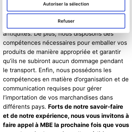
Autoriser la sélection
expérience de la collaboration avec des
marchands et des collectionneurs, pour
Refuser
l’expédition de leurs divers objets d’art et
antiquités. De plus, nous disposons des
compétences nécessaires pour emballer vos
produits de manière appropriée et garantir
qu’ils ne subiront aucun dommage pendant
le transport. Enfin, nous possédons les
compétences en matière d’organisation et de
communication requises pour gérer
l’importation de vos marchandises dans
différents pays.
Forts de notre savoir-faire
et de notre expérience, nous vous invitons à
faire appel à MBE la prochaine fois que vous