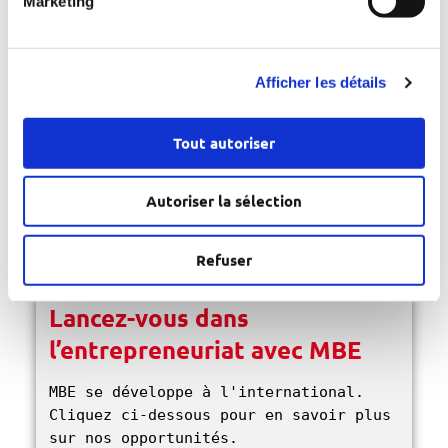
Marketing
Next:
Les 4
←
Previous:
principales
Vous souhaitez
tendances en
Afficher les détails
expédier des
matière de
objets
Tout autoriser
logistique du
d’antiquité ?
commerce
Nous avons la
Autoriser la sélection
électronique en
solution
2022
→
Refuser
Lancez-vous dans
l’entrepreneuriat avec MBE
MBE se développe à l'international. 
Cliquez ci-dessous pour en savoir plus 
sur nos opportunités. 