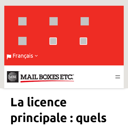
Aller
au
contenu
Français
La licence
principale : quels