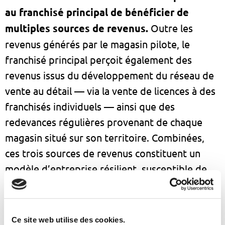
au franchisé principal de bénéficier de
multiples sources de revenus.
Outre les
revenus générés par le magasin pilote, le
franchisé principal perçoit également des
revenus issus du développement du réseau de
vente au détail — via la vente de licences à des
franchisés individuels — ainsi que des
redevances régulières provenant de chaque
magasin situé sur son territoire. Combinées,
ces trois sources de revenus constituent un
modèle d’entreprise résilient, susceptible de
devenir une véritable source de revenus. Cela
permet au franchisé principal de
s’approvisionner en toute confiance tout en
Ce site web utilise des cookies.