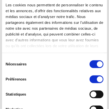
gagnant du temps.
Enfin, en rejoignant un
Les cookies nous permettent de personnaliser le contenu
réseau d’entrepreneurs compétents, le
et les annonces, d'offrir des fonctionnalités relatives aux
médias sociaux et d'analyser notre trafic. Nous
franchisé principal a accès à d’innombrables
partageons également des informations sur l'utilisation de
sources de savoir-faire.
notre site avec nos partenaires de médias sociaux, de
publicité et d'analyse, qui peuvent combiner celles-ci
Ainsi, les connaissances apportées par les
avec d'autres informations que vous leur avez fournies
titulaires de licence principale issus d’autres
ou qu'ils ont collectées lors de votre utilisation de leurs
services.
régions du monde et actifs dans divers
Sélection
secteurs viennent enrichir le bagage existant
Nécessaires
du
du titulaire de licence principale en matière de
consentement
connaissances commerciales et de stratégie.
Préférences
Vous souhaitez en savoir plus ?
Statistiques
franchise
logistique