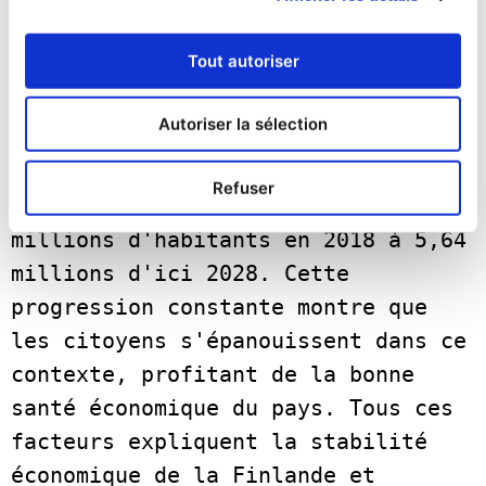
Si le taux de chômage reste faible, 
Tout autoriser
la population continue quant à elle 
d'augmenter. La population 
Autoriser la sélection
finlandaise a connu une légère 
croissance chaque année depuis 
Refuser
2018, et devrait passer de 5,51 
millions d'habitants en 2018 à 5,64 
millions d'ici 2028. Cette 
progression constante montre que 
les citoyens s'épanouissent dans ce 
contexte, profitant de la bonne 
santé économique du pays. Tous ces 
facteurs expliquent la stabilité 
économique de la Finlande et 