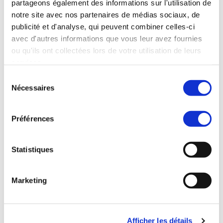
partageons également des informations sur l'utilisation de
plan économique. La Finlande se 
notre site avec nos partenaires de médias sociaux, de
classe au 3e rang mondial en 
publicité et d'analyse, qui peuvent combiner celles-ci
matière d'éducation, ce qui se 
avec d'autres informations que vous leur avez fournies
ou qu'ils ont collectées lors de votre utilisation de leurs
traduit par
 une main-d'œuvre 
services.
intelligente et travailleuse
. Cela 
Sélection
se reflète dans le taux de chômage, 
Nécessaires
du
qui n'est pas descendu en dessous 
consentement
de 10 % depuis 2004, tout en 
Préférences
s'établissant actuellement à 6,8 %. 
Ce chiffre suggère que l'économie 
Statistiques
est stable, qu'elle offre des 
emplois à la population, et qu'elle 
Marketing
dispose d'un marché actif et 
productif.            

Afficher les détails