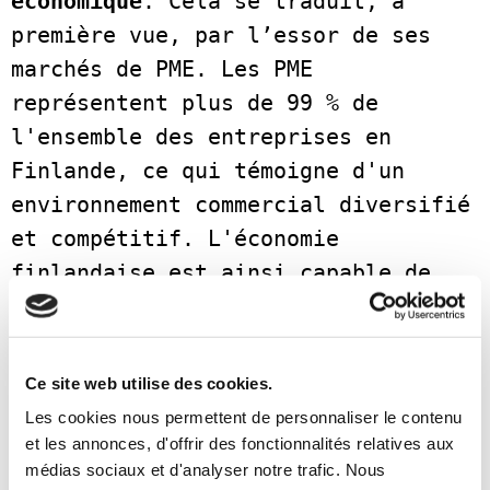
économique
. Cela se traduit, à 
première vue, par l’essor de ses 
marchés de PME. Les PME 
représentent plus de 99 % de 
l'ensemble des entreprises en 
Finlande, ce qui témoigne d'un 
environnement commercial diversifié 
et compétitif. L'économie 
finlandaise est ainsi capable de 
s'adapter beaucoup plus facilement, 
créant un sentiment de stabilité 
bien supérieur à celui des pays 
Ce site web utilise des cookies.
concurrents. Outre le marché des 
Les cookies nous permettent de personnaliser le contenu
PME, la population finlandaise 
et les annonces, d'offrir des fonctionnalités relatives aux
médias sociaux et d'analyser notre trafic. Nous
confère au pays un avantage sur le 