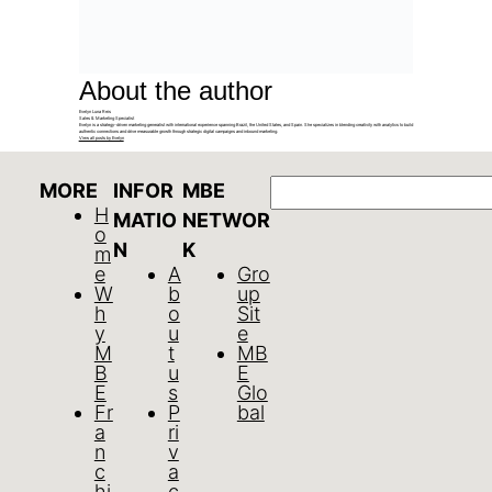
About the author
Evelyn Luna Reis
Sales & Marketing Specialist
Evelyn is a strategy-driven marketing generalist with international experience spanning Brazil, the United States, and Spain. She specializes in blending creativity with analytics to build
authentic connections and drive measurable growth through strategic digital campaigns and inbound marketing.
View all posts by Evelyn
GO
MORE
INFOR
MBE
H
MATIO
NETWOR
o
N
K
m
e
A
Gro
W
b
up
h
o
Sit
y
u
e
M
t
MB
B
u
E
E
s
Glo
Fr
P
bal
a
ri
n
v
c
a
hi
c