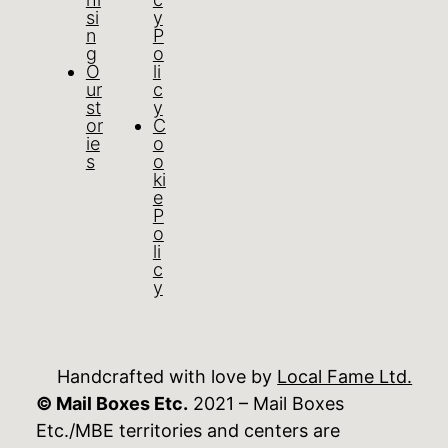
si
y
n
P
g
o
O
li
ur
c
st
y
or
C
ie
o
s
o
ki
e
P
o
li
c
y
Handcrafted with love by
Local Fame Ltd.
© Mail Boxes Etc.
2021 – Mail Boxes
Etc./MBE territories and centers are