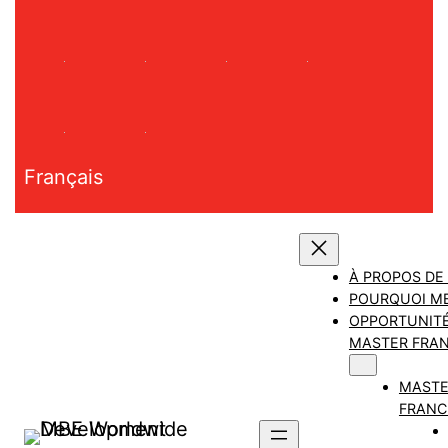
Aller
au
contenu
Français
À PROPOS DE
POURQUOI M
OPPORTUNITÉ
MASTER FRAN
MAST
FRANC