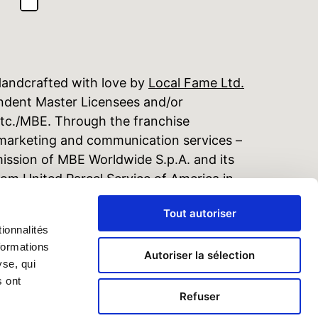
andcrafted with love by
Local Fame Ltd.
endent Master Licensees and/or
Etc./MBE. Through the franchise
, marketing and communication services –
mission of MBE Worldwide S.p.A. and its
om United Parcel Service of America in
inue to be owned by UPS). The services
Tout autoriser
he material available on this website,
ionnalités
be copied, distributed, changed,
formations
ior written authorization of MBE
Autoriser la sélection
yse, qui
l available on this Internet site, the
s ont
Refuser
 249 529,00€ R.E.A. Milan n° 1818225 –