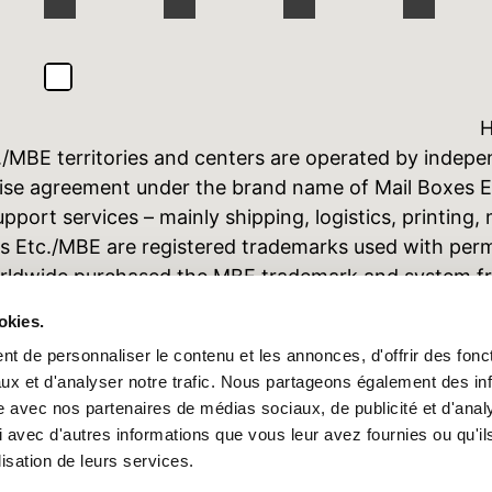
H
./MBE territories and centers are operated by indep
hise agreement under the brand name of Mail Boxes 
port services – mainly shipping, logistics, printing
xes Etc./MBE are registered trademarks used with per
Worldwide purchased the MBE trademark and system fr
the United States of America and Canada, which cont
okies.
./MBE centers can vary depending upon the location. T
t de personnaliser le contenu et les annonces, d'offrir des fonct
y other relevant related data may not in any manner 
ux et d'analyser notre trafic. Nous partageons également des in
forwarded to third parties, without the expressed pr
site avec nos partenaires de médias sociaux, de publicité et d'anal
ity with regard to the unauthorized use of the materia
 avec d'autres informations que vous leur avez fournies ou qu'il
erein.
lisation de leurs services.
 Lunigiana 35/37 – 20125 Milano (IT) – Capital social