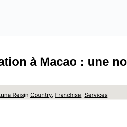
ation à Macao : une no
Luna Reis
in
Country
, 
Franchise
, 
Services