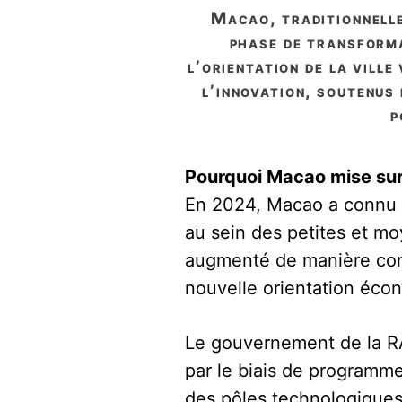
macao, traditionnellement connue pour ses secteurs du jeu et du tourisme, entre dans une
phase de transforma
l’orientation de la ville
l’innovation, soutenus
p
Pourquoi Macao mise sur 
En 2024, Macao a connu un
au sein des petites et m
augmenté de manière const
nouvelle orientation écono
Le gouvernement de la RAS
par le biais de programme
des pôles technologiques 