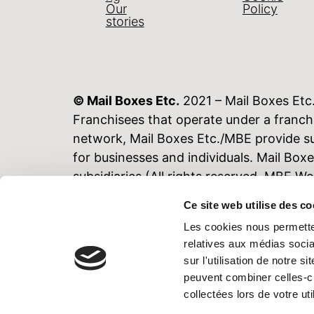
Our
Policy
stories
© Mail Boxes Etc.
2021 – Mail Boxes Etc
Franchisees that operate under a franc
network, Mail Boxes Etc./MBE provide sup
for businesses and individuals. Mail Bo
subsidiaries (All rights reserved. MBE 
2009 for all areas of the world except 
Ce site web utilise des co
offered by the individual Mail Boxes Etc
Les cookies nous permetten
the information contained herein and an
relatives aux médias socia
republished, reproduced, downloaded or 
sur l'utilisation de notre 
Worldwide S.p.A. We accept no responsibil
peuvent combiner celles-ci
information and/or the data contained h
collectées lors de votre uti
MBE Worldwide S.P.A. Siège social: Viale