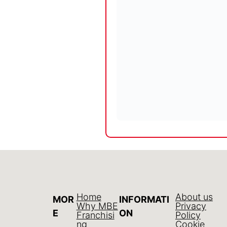
Home
About us
MOR
INFORMATI
Why MBE
Privacy
E
ON
Franchisi
Policy
ng
Cookie