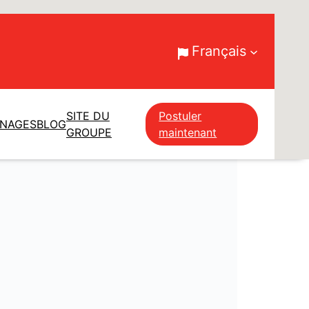
Français
SITE DU
Postuler
GNAGES
BLOG
GROUPE
maintenant