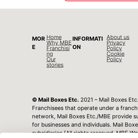
Home
About us
MOR
INFORMATI
Why MBE
Privacy
E
ON
Franchisi
Policy
ng
Cookie
Our
Policy
stories
© Mail Boxes Etc.
2021 – Mail Boxes Etc
Franchisees that operate under a franc
network, Mail Boxes Etc./MBE provide sup
for businesses and individuals. Mail Bo
subsidiaries (All rights reserved. MBE 