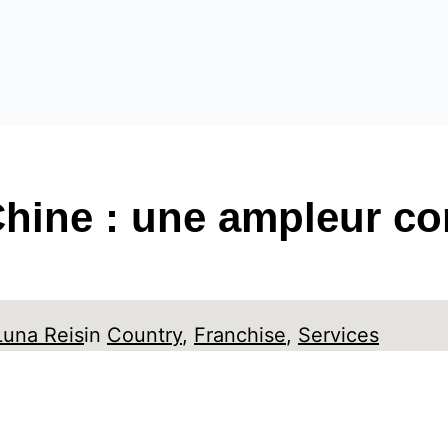
Chine : une ampleur co
Luna Reis
in
Country
, 
Franchise
, 
Services