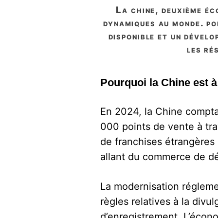
la chine, deuxième économie mondiale, constitue l’un des marchés de la franchise les plus
dynamiques au monde. po
disponible et un dévelo
les ré
Pourquoi la Chine est à
En 2024, la Chine compta
000 points de vente à tra
de franchises étrangères 
allant du commerce de déta
La modernisation régleme
règles relatives à la divu
d’enregistrement. L’écon