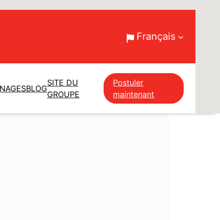
Français
SITE DU
Postuler
GNAGES
BLOG
GROUPE
maintenant