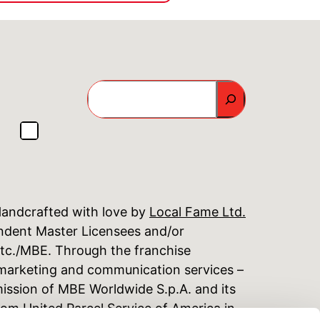
GO
andcrafted with love by
Local Fame Ltd.
endent Master Licensees and/or
Etc./MBE. Through the franchise
, marketing and communication services –
mission of MBE Worldwide S.p.A. and its
om United Parcel Service of America in