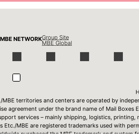
Group Site
MBE NETWORK
MBE Global
H
./MBE territories and centers are operated by indep
hise agreement under the brand name of Mail Boxes 
port services – mainly shipping, logistics, printing
xes Etc./MBE are registered trademarks used with per
Worldwide purchased the MBE trademark and system fr