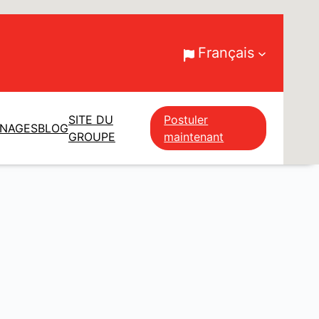
Français
SITE DU
Postuler
GNAGES
BLOG
GROUPE
maintenant