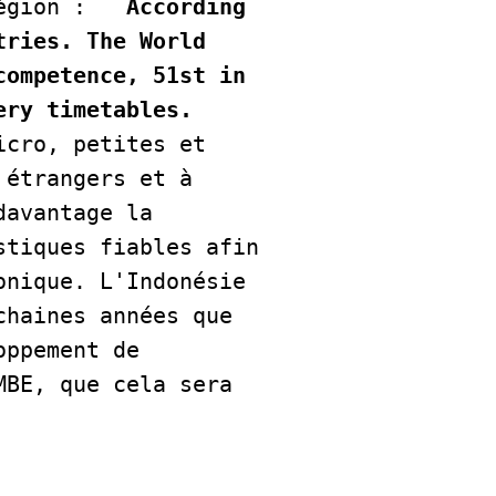
égion :   
According 
ries. The World 
ompetence, 51st in 
the ability to track and trace parcels, and 62nd in delivery timetables. 
cro, petites et 
étrangers et à 
avantage la 
tiques fiables afin 
nique. L'Indonésie 
haines années que 
ppement de 
BE, que cela sera 