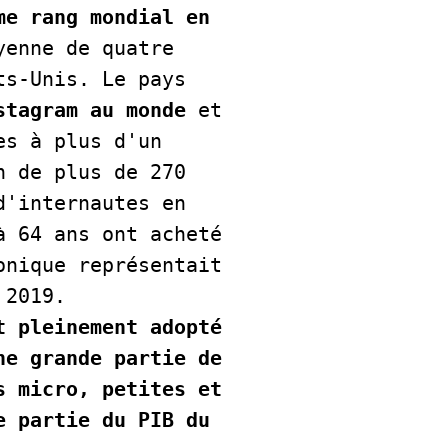
e rang mondial en 
yenne de quatre 
s-Unis. Le pays 
stagram au monde
 et 
s à plus d'un 
 de plus de 270 
'internautes en 
 64 ans ont acheté 
nique représentait 
20 % du total des ventes au détail en 2020, contre 4 % en 2019.    
 pleinement adopté 
e grande partie de 
 micro, petites et 
 partie du PIB du 