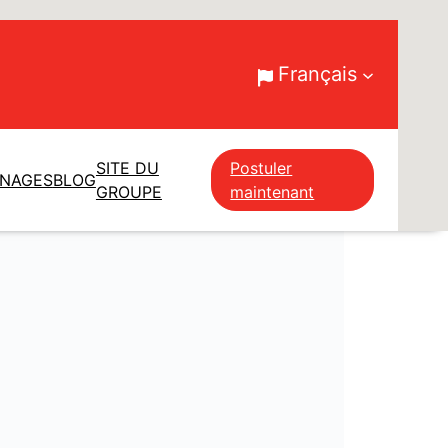
Français
SITE DU
Postuler
GNAGES
BLOG
GROUPE
maintenant