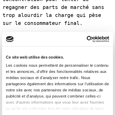
regagner des parts de marché sans 
trop alourdir la charge qui pèse 
sur le consommateur final.    

L'année 2023 ne sera pas une année 
facile pour le secteur, mais la 
franchise, plus que tout autre 
Ce site web utilise des cookies.
secteur, a un atout dans sa manche 
Les cookies nous permettent de personnaliser le contenu
: la force du réseau. Si la marque 
et les annonces, d'offrir des fonctionnalités relatives aux
médias sociaux et d'analyser notre trafic. Nous
est un atout stratégique pour 
partageons également des informations sur l'utilisation de
l'entreprise, dans la mesure où 
notre site avec nos partenaires de médias sociaux, de
elle incarne une image de marque et 
publicité et d'analyse, qui peuvent combiner celles-ci
un sentiment d'appartenance, et où 
avec d'autres informations que vous leur avez fournies
ou qu'ils ont collectées lors de votre utilisation de leurs
elle permet de lever les barrières 
services.