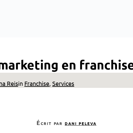
 marketing en franchis
na Reis
in
Franchise
, 
Services
écrit par
dani peleva