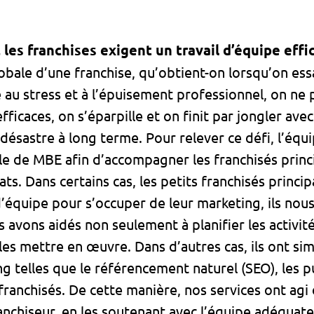
les franchises exigent un travail d’équipe effi
obale d’une franchise, qu’obtient-on lorsqu’on ess
 au stress et à l’épuisement professionnel, on ne 
icaces, on s’éparpille et on finit par jongler ave
désastre à long terme. Pour relever ce défi, l’éq
le de MBE afin d’accompagner les franchisés princ
ats. Dans certains cas, les petits franchisés princ
’équipe pour s’occuper de leur marketing, ils no
s avons aidés non seulement à planifier les activit
à les mettre en œuvre. Dans d’autres cas, ils ont s
g telles que le référencement naturel (SEO), les pu
 franchisés. De cette manière, nos services ont a
anchiseur, en les soutenant avec l’équipe adéquate