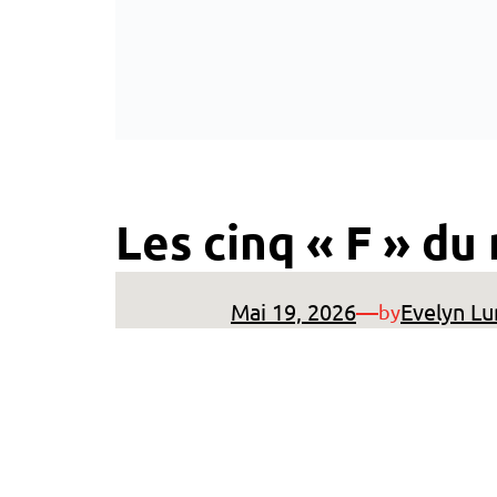
Les cinq « F » du
Mai 19, 2026
—
Evelyn Lu
by