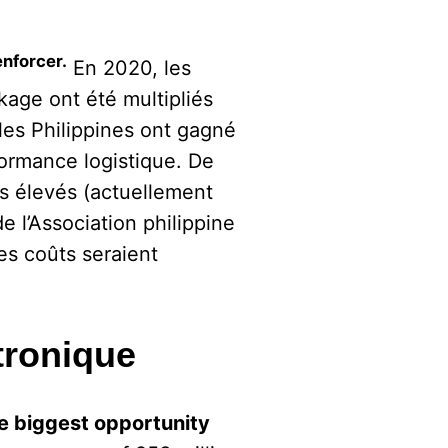
enforcer.
En 2020, les
age ont été multipliés
les Philippines ont gagné
formance logistique. De
es élevés (actuellement
e l’Association philippine
es coûts seraient
tronique
he biggest opportunity