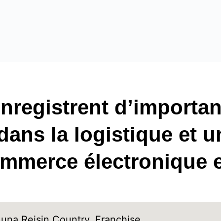
enregistrent d’importan
ans la logistique et u
mmerce électronique e
Luna Reis
in
Country
, 
Franchise