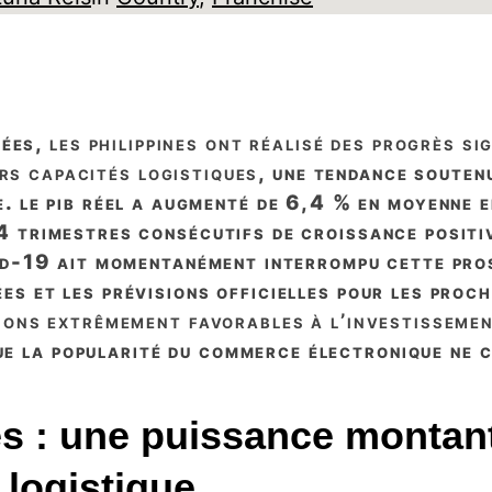
nées,
les philippines ont réalisé des progrès si
rs capacités logistiques
, une tendance souten
. le pib réel a augmenté de 6,4 % en moyenne
 trimestres consécutifs de croissance positiv
id-19 ait momentanément interrompu cette pros
es et les prévisions officielles pour les proc
ions extrêmement favorables à l’investissemen
ue la popularité du commerce électronique ne c
es : une puissance montan
 logistique