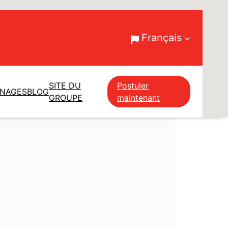
Français
SITE DU
Postuler
GNAGES
BLOG
GROUPE
maintenant