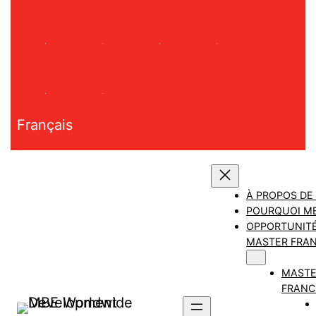
Aller
au
contenu
Français
À PROPOS DE
POURQUOI M
OPPORTUNITÉ
MASTER FRAN
MAST
FRANC