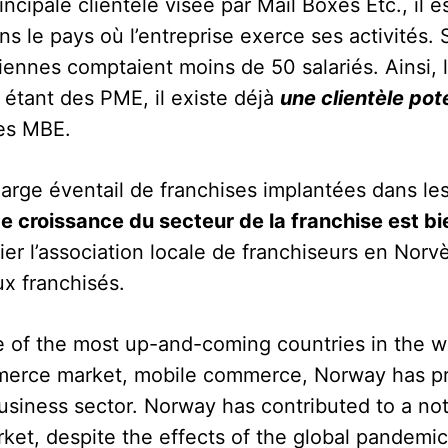
ncipale clientèle visée par Mail Boxes Etc., il 
s le pays où l’entreprise exerce ses activités.
ennes comptaient moins de 50 salariés. Ainsi, l
étant des PME, il existe déjà
une clientèle pote
res MBE.
n large éventail de franchises implantées dans l
e croissance du secteur de la franchise est bi
er l’association locale de franchiseurs en Norvè
x franchisés.
e of the most up-and-coming countries in the wo
merce market, mobile commerce, Norway has pr
 business sector. Norway has contributed to a n
t, despite the effects of the global pandemic. 