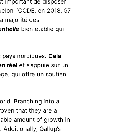
est important de disposer
 Selon l’OCDE, en 2018, 97
a majorité des
ntielle
bien établie qui
es pays nordiques.
Cela
en réel
et s’appuie sur un
ge, qui offre un soutien
rld. Branching into a
oven that they are a
otable amount of growth in
Additionally, Gallup’s