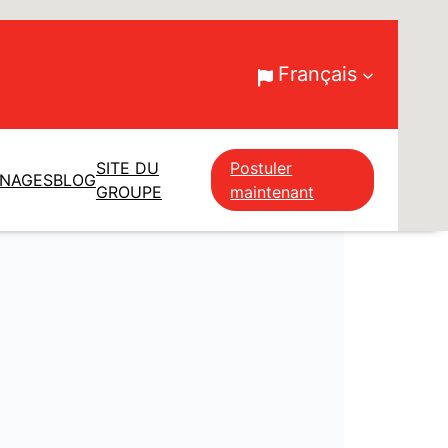
Français
SITE DU
Postuler
GNAGES
BLOG
GROUPE
maintenant