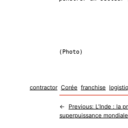
(Photo)
contractor
Corée
franchise
logisti
←
Previous:
L’Inde : la 
superpuissance mondiale