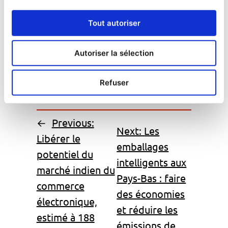
Analytics
https://georgiatoday.ge+1https://api.
galtandtaggart.com+1
Tout autoriser
HEGO Fulfilment
Autoriser la sélection
contractor
franchise
franchise principale
Refuser
Gerogia
opportunité commerciale
←
Previous:
Next:
Les
Libérer le
emballages
potentiel du
intelligents aux
marché indien du
Pays-Bas : faire
commerce
des économies
électronique,
et réduire les
estimé à 188
émissions de