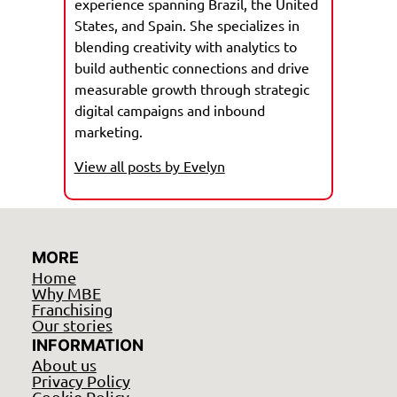
experience spanning Brazil, the United
States, and Spain. She specializes in
blending creativity with analytics to
build authentic connections and drive
measurable growth through strategic
digital campaigns and inbound
marketing.
View all posts by Evelyn
MORE
Home
Why MBE
Franchising
Our stories
INFORMATION
About us
Privacy Policy
Cookie Policy