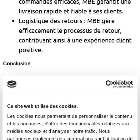
commandes efficaces, MBE garantit une
livraison rapide et fiable à ses clients.
Logistique des retours : MBE gère
efficacement le processus de retour,
contribuant ainsi à une expérience client
positive.
Conclusion
Le secteur du commerce électronique en
Géorgie connaît une croissance rapide, mais
son succès dépend de la capacité à relever
efficacement les défis logistiques. Avec le
Ce site web utilise des cookies.
soutien de partenaires expérimentés tels que
Les cookies nous permettent de personnaliser le contenu
et les annonces, d'offrir des fonctionnalités relatives aux
Mail Boxes Etc., les entreprises peuvent
médias sociaux et d'analyser notre trafic. Nous
surmonter ces défis et tirer pleinement parti
partageons également des informations sur l'utilisation de