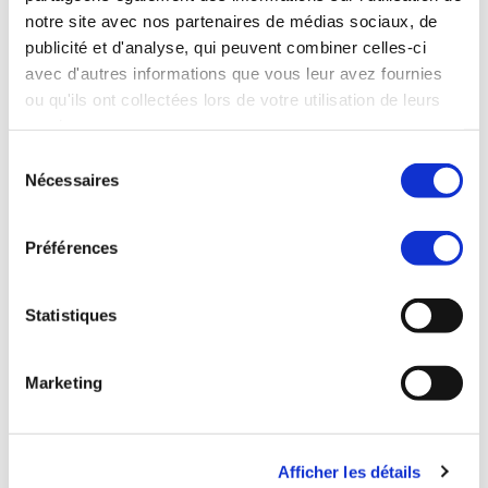
des opportunités offertes par le marché
notre site avec nos partenaires de médias sociaux, de
publicité et d'analyse, qui peuvent combiner celles-ci
géorgien.
avec d'autres informations que vous leur avez fournies
ou qu'ils ont collectées lors de votre utilisation de leurs
Mots-clés
services.
E-commerce en Géorgie
Sélection
Nécessaires
Défis logistiques
du
consentement
Gestion des stocks
Préférences
Traitement des commandes
Logistique des retours
Statistiques
Sources:
Marketing
Ecommerce Bridge Europe
eCommerce
Afficher les détails