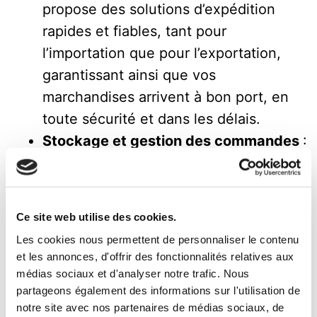
propose des solutions d’expédition
rapides et fiables, tant pour
l’importation que pour l’exportation,
garantissant ainsi que vos
marchandises arrivent à bon port, en
toute sécurité et dans les délais.
Stockage et gestion des commandes
:
MBE propose aux entrepreneurs du
commerce électronique des solutions
de stockage et des services de
Ce site web utilise des cookies.
traitement des commandes.
Les cookies nous permettent de personnaliser le contenu
Services d’impression et de marketing
et les annonces, d'offrir des fonctionnalités relatives aux
: MBE accompagne les entreprises en
médias sociaux et d'analyser notre trafic. Nous
partageons également des informations sur l'utilisation de
leur proposant des solutions
notre site avec nos partenaires de médias sociaux, de
d’impression professionnelles et du