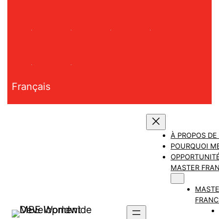
Aller
au
contenu
Français
À PROPOS DE
POURQUOI M
OPPORTUNITÉ
MASTER FRAN
MAST
FRANC