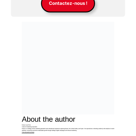
Contactez-nous !
About the author
Evelyn Luna Reis
Sales & Marketing Specialist
Evelyn is a strategy-driven marketing generalist with international experience spanning Brazil, the United States, and Spain. She specializes in blending creativity with analytics to build
authentic connections and drive measurable growth through strategic digital campaigns and inbound marketing.
View all posts by Evelyn