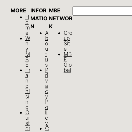
GO
MORE
INFOR
MBE
H
MATIO
NETWOR
o
N
K
m
e
A
Gro
W
b
up
h
o
Sit
y
u
e
M
t
MB
B
u
E
E
s
Glo
Fr
P
bal
a
ri
n
v
c
a
hi
c
si
y
n
P
g
o
O
li
ur
c
st
y
or
C