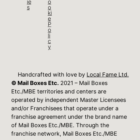
ie
o
s
o
ki
e
P
o
li
c
y
Handcrafted with love by
Local Fame Ltd.
© Mail Boxes Etc.
2021 – Mail Boxes
Etc./MBE territories and centers are
operated by independent Master Licensees
and/or Franchisees that operate under a
franchise agreement under the brand name
of Mail Boxes Etc./MBE. Through the
franchise network, Mail Boxes Etc./MBE