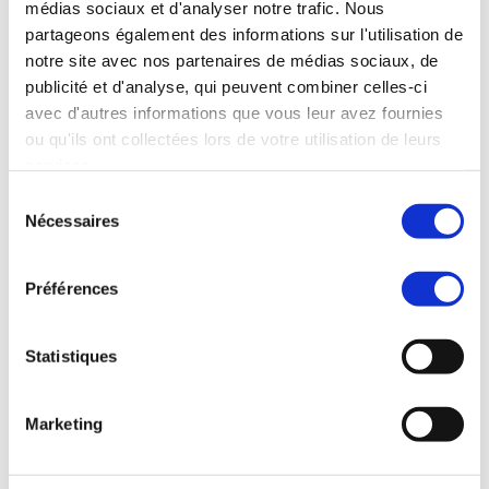
médias sociaux et d'analyser notre trafic. Nous
utilise déjà le principal port 
partageons également des informations sur l'utilisation de
grec, le Pirée. Des pays comme la 
notre site avec nos partenaires de médias sociaux, de
publicité et d'analyse, qui peuvent combiner celles-ci
Chine, le Japon et l'Inde ont tous 
avec d'autres informations que vous leur avez fournies
fait du Pirée leur principal point 
ou qu'ils ont collectées lors de votre utilisation de leurs
de transit vers l'Europe, 
services.
illustrant ainsi les principaux 
Sélection
Nécessaires
du
marchés asiatiques qui ont déjà été 
consentement
exploités. L'Europe établit 
Préférences
progressivement des liens, comme en 
témoigne l'acquisition de la 
Statistiques
société ferroviaire Hellenic Train. 
Les trains étant destinés 
Marketing
exclusivement au transport de 
marchandises, de nombreux marchés 