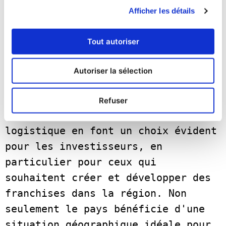
émergeront à mesure que la Grèce 
Afficher les détails
continuera à développer et à 
moderniser son réseau ferroviaire.      

Tout autoriser
Un marché de la franchise 
Autoriser la sélection
inexploité
Les progrès sans précédent réalisés 
Refuser
par la Grèce dans le domaine de la 
logistique en font un choix évident 
pour les investisseurs, en 
particulier pour ceux qui 
souhaitent créer et développer des 
franchises dans la région. Non 
seulement le pays bénéficie d'une 
situation géographique idéale pour 