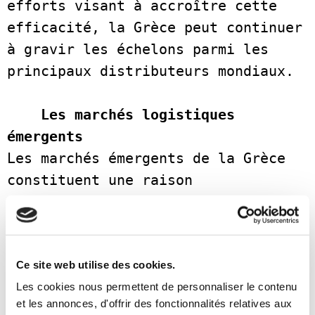
efforts visant à accroître cette 
efficacité, la Grèce peut continuer 
à gravir les échelons parmi les 
principaux distributeurs mondiaux.   

Les marchés logistiques 
émergents
Les marchés émergents de la Grèce 
constituent une raison 
supplémentaire d’être optimiste 
quant à l’avenir et à la croissance 
de son secteur logistique. De 
Ce site web utilise des cookies.
nombreux marchés émergents 
commencent à nouer des liens avec 
Les cookies nous permettent de personnaliser le contenu
et les annonces, d'offrir des fonctionnalités relatives aux
la Grèce. L’Asie, par exemple, 