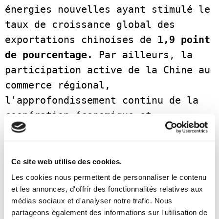
énergies nouvelles ayant stimulé le 
taux de croissance global des 
exportations chinoises de 
1,9 point 
de pourcentage.
 Par ailleurs, la 
participation active de la Chine au 
commerce régional, 
l'approfondissement continu de la 
coopération économique et 
commerciale avec divers pays, ainsi 
que la mise en œuvre de 
l'initiative « Belt and Road » ont 
Ce site web utilise des cookies.
tous contribué à renforcer la 
Les cookies nous permettent de personnaliser le contenu
et les annonces, d'offrir des fonctionnalités relatives aux
dynamique de croissance des 
médias sociaux et d'analyser notre trafic. Nous
exportations chinoises. Cela est 
partageons également des informations sur l'utilisation de