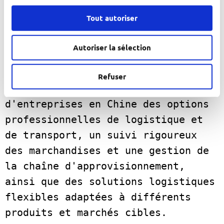
un rôle essentiel, car elles 
Tout autoriser
proposent des services de fret plus
efficaces, fiables et personnalisés 
Autoriser la sélection
afin de répondre aux besoins 
croissants des entreprises 
Refuser
chinoises.
MBE offre à divers types 
d'entreprises en Chine des options 
professionnelles de logistique et 
de transport, un suivi rigoureux 
des marchandises et une gestion de 
la chaîne d'approvisionnement, 
ainsi que des solutions logistiques 
flexibles adaptées à différents 
produits et marchés cibles.  
