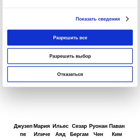
ДАВАЙТЕ ВСТРЕЧАТЬСЯ
Показать сведения
Ваша команда поддержки:
Разрешить все
Разрешить выбор
Отказаться
Джузеп
Мария
Ильес
Сезар
Руонан
Паван
пе
Иличе
Аяд
Бергам
Чен
Ким