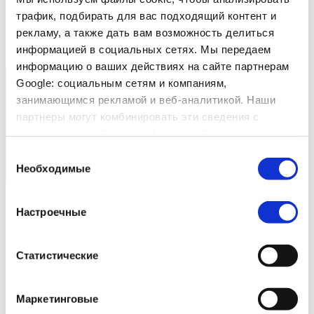
трафик, подбирать для вас подходящий контент и
рекламу, а также дать вам возможность делиться
информацией в социальных сетях. Мы передаем
информацию о ваших действиях на сайте партнерам
Google: социальным сетям и компаниям,
занимающимся рекламой и веб-аналитикой. Наши
Узнайте больше из нашей
партнеры могут комбинировать эти сведения с
брошюры
предоставленной вами информацией, а также
данными, которые они получили при использовании
Выбор
вами их сервисов.
Необходимые
согласия
Скачать
Настроечные
Готовы начать?
Статистические
Подайте заявку сейчас
Маркетинговые