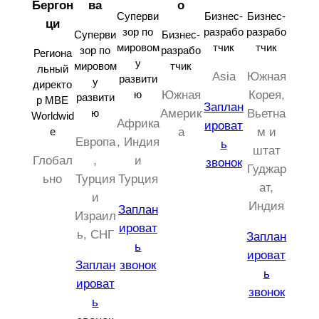
Бергон
ва
о
Суперви
Бизнес-
Бизнес-
ци
зор по
разрабо
разрабо
Суперви
Бизнес-
мировом
тчик
тчик
зор по
разрабо
Региона
у
мировом
тчик
льный
Asia
Южная
развити
у
директо
Южная
Корея,
ю
развити
р MBE
Заплан
Америк
Вьетна
ю
Worldwid
Африка
ироват
а
м и
e
Европа
, Индия
ь
штат
Глобал
,
и
звонок
Гуджар
ьно
Турция
Турция
ат,
и
Индия
Заплан
Израил
ироват
ь, СНГ
Заплан
ь
ироват
Заплан
звонок
ь
ироват
звонок
ь